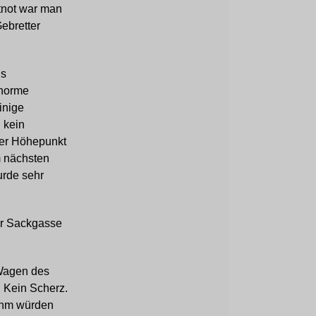
itnot war man
Gebretter
us
enorme
inige
 kein
der Höhepunkt
m nächsten
urde sehr
er Sackgasse
 Wagen des
. Kein Scherz.
 ihm würden