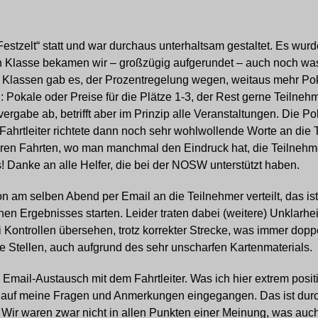
Festzelt“ statt und war durchaus unterhaltsam gestaltet. Es wu
hen Klasse bekamen wir – großzügig aufgerundet – auch noch w
 Klassen gab es, der Prozentregelung wegen, weitaus mehr Poka
: Pokale oder Preise für die Plätze 1-3, der Rest gerne Teilneh
rgabe ab, betrifft aber im Prinzip alle Veranstaltungen. Die Po
 Fahrtleiter richtete dann noch sehr wohlwollende Worte an die 
eren Fahrten, wo man manchmal den Eindruck hat, die Teilneh
! Danke an alle Helfer, die bei der NOSW unterstützt haben.
n am selben Abend per Email an die Teilnehmer verteilt, das ist
nen Ergebnisses starten. Leider traten dabei (weitere) Unklarhe
 Kontrollen übersehen, trotz korrekter Strecke, was immer doppe
re Stellen, auch aufgrund des sehr unscharfen Kartenmaterials.
mail-Austausch mit dem Fahrtleiter. Was ich hier extrem posit
rt auf meine Fragen und Anmerkungen eingegangen. Das ist dur
. Wir waren zwar nicht in allen Punkten einer Meinung, was auch