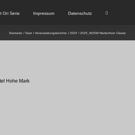
 Ori Serie
Impressum
Datenschutz
Startseite
Start
Veranstaltungsberichte
2025
2025_NOSW Niederrhein Classic
otel Hohe Mark