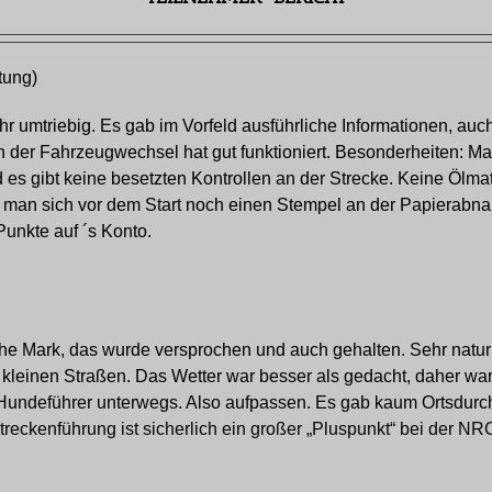
tung)
hr umtriebig. Es gab im Vorfeld ausführliche Informationen, au
 der Fahrzeugwechsel hat gut funktioniert. Besonderheiten: M
d es gibt keine besetzten Kontrollen an der Strecke. Keine Ölm
 man sich vor dem Start noch einen Stempel an der Papierabn
Punkte auf ´s Konto.
 Mark, das wurde versprochen und auch gehalten. Sehr naturn
 kleinen Straßen. Das Wetter war besser als gedacht, daher w
 Hundeführer unterwegs. Also aufpassen. Es gab kaum Ortsdurc
reckenführung ist sicherlich ein großer „Pluspunkt“ bei der NR