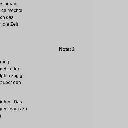
estaurant
 Ich möchte
uch das
 die Zeit
Note: 2
hrung
 mehr oder
lgten zügig.
t über den
ziehen. Das
r per Teams zu
g.