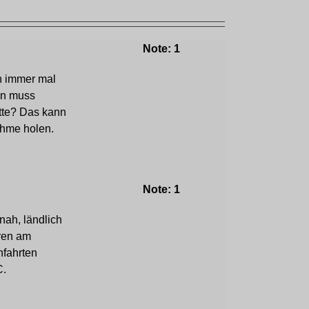
Note: 1
ch immer mal
an muss
atte? Das kann
ahme holen.
Note: 1
ah, ländlich
aren am
hfahrten
C.