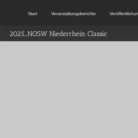
Zum
Inhalt
Start
Veranstaltungsberichte
Veröffentlichu
springen
2025_NOSW Niederrhein Classic