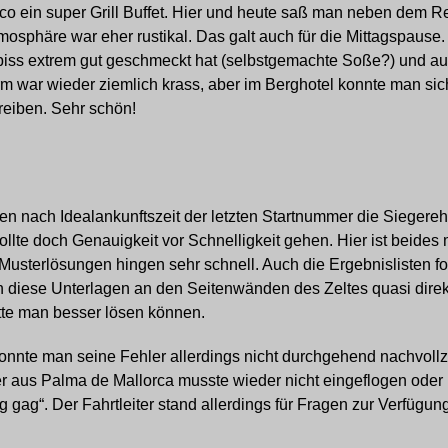
co ein super Grill Buffet. Hier und heute saß man neben dem R
tmosphäre war eher rustikal. Das galt auch für die Mittagspause.
mbiss extrem gut geschmeckt hat (selbstgemachte Soße?) und a
m war wieder ziemlich krass, aber im Berghotel konnte man sich
reiben. Sehr schön!
ten nach Idealankunftszeit der letzten Startnummer die Siegere
te doch Genauigkeit vor Schnelligkeit gehen. Hier ist beides
usterlösungen hingen sehr schnell. Auch die Ergebnislisten fo
n diese Unterlagen an den Seitenwänden des Zeltes quasi direk
tte man besser lösen können.
onnte man seine Fehler allerdings nicht durchgehend nachvoll
hter aus Palma de Mallorca musste wieder nicht eingeflogen ode
g gag“. Der Fahrtleiter stand allerdings für Fragen zur Verfügun