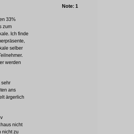
Note: 1
rden 33%
as zum
le. Ich finde
merpräsente,
kale selber
Teilnehmer.
mer werden
 sehr
iten ans
lt ärgerlich
iv
chaus nicht
 nicht zu