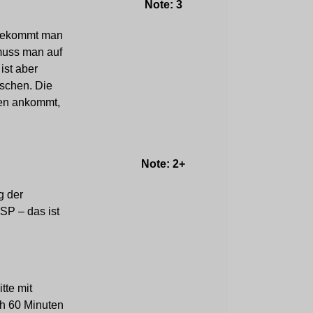
Note: 3
 bekommt man
 muss man auf
ist aber
aschen. Die
ten ankommt,
Note: 2+
g der
SP – das ist
tte mit
ch 60 Minuten