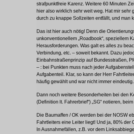
strafpunktfreie Karenz. Weitere 60 Minuten Ze
hier also wirklich sehr weit weg. Hat mir sehr
durch zu knappe Sollzeiten entfällt, und man 
Das ist hier auch nötig! Denn die Orientieru
unkonventionellem „Roadbook“, speziellem Ka
Herausforderungen. Was galt es alles zu beac
Verbindung, etc. – soweit bekannt. Dazu jedoc
Einbahnstraßenprinzip auf Bundesstraßen, Pfe
– : bei Punkten muss nach jeder Aufgabenste
Aufgabenteil. Klar, so kann der Herr Fahrtleit
häufig gewählt und war nicht immer eindeutig
Dann noch weitere Besonderheiten bei den Kon
(Definition lt. Fahrerbrief“) „SG“ notieren, b
Die Baumaffen / OK werden bei der NOSW eben
Fahrtleiters eine Leiter liegt! Und ja, 80% de
In Ausnahmefällen, z.B. vor dem Linksabbiegen,