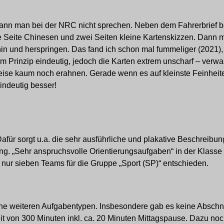
kann man bei der NRC nicht sprechen. Neben dem Fahrerbrief
ne Seite Chinesen und zwei Seiten kleine Kartenskizzen. Dann
 und herspringen. Das fand ich schon mal fummeliger (2021), 
 Prinzip eindeutig, jedoch die Karten extrem unscharf – verw
weise kaum noch erahnen. Gerade wenn es auf kleinste Feinhei
eindeutig besser!
 Dafür sorgt u.a. die sehr ausführliche und plakative Beschreibun
. „Sehr anspruchsvolle Orientierungsaufgaben“ in der Klasse 
 nur sieben Teams für die Gruppe „Sport (SP)“ entschieden.
e weiteren Aufgabentypen. Insbesondere gab es keine Abschni
zeit von 300 Minuten inkl. ca. 20 Minuten Mittagspause. Dazu no