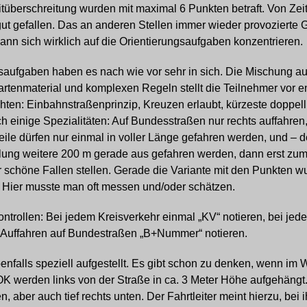
itüberschreitung wurden mit maximal 6 Punkten betraft. Von Ze
 gut gefallen. Das an anderen Stellen immer wieder provozierte 
kann sich wirklich auf die Orientierungsaufgaben konzentrieren.
ngsaufgaben haben es nach wie vor sehr in sich. Die Mischung a
rtenmaterial und komplexen Regeln stellt die Teilnehmer vor 
hten: Einbahnstraßenprinzip, Kreuzen erlaubt, kürzeste doppell
h einige Spezialitäten: Auf Bundesstraßen nur rechts auffahren,
ile dürfen nur einmal in voller Länge gefahren werden, und – 
llung weitere 200 m gerade aus gefahren werden, dann erst zu
er schöne Fallen stellen. Gerade die Variante mit den Punkten w
. Hier musste man oft messen und/oder schätzen.
trollen: Bei jedem Kreisverkehr einmal „KV“ notieren, bei jed
eim Auffahren auf Bundestraßen „B+Nummer“ notieren.
falls speziell aufgestellt. Es gibt schon zu denken, wenn im
r OK werden links von der Straße in ca. 3 Meter Höhe aufgehängt
 aber auch tief rechts unten. Der Fahrtleiter meint hierzu, bei