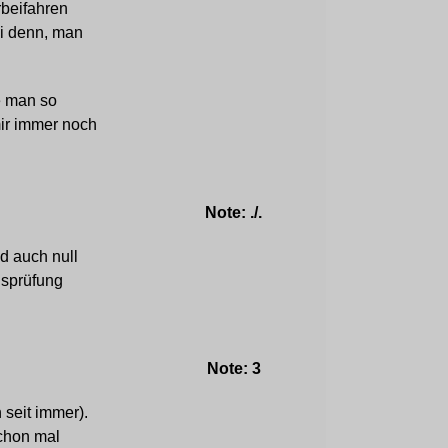
rbeifahren
ei denn, man
e man so
mir immer noch
Note: ./.
d auch null
dsprüfung
Note: 3
 seit immer).
chon mal