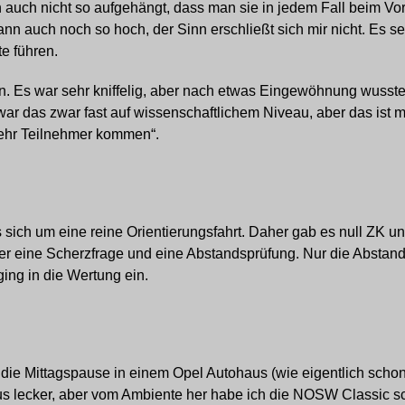
n auch nicht so aufgehängt, dass man sie in jedem Fall beim Vo
nn auch noch so hoch, der Sinn erschließt sich mir nicht. Es s
te führen.
en. Es war sehr kniffelig, aber nach etwas Eingewöhnung wusst
 war das zwar fast auf wissenschaftlichem Niveau, aber das ist 
 mehr Teilnehmer kommen“.
sich um eine reine Orientierungsfahrt. Daher gab es null ZK un
aber eine Scherzfrage und eine Abstandsprüfung. Nur die Abstan
ging in die Wertung ein.
die Mittagspause in einem Opel Autohaus (wie eigentlich schon
s lecker, aber vom Ambiente her habe ich die NOSW Classic s