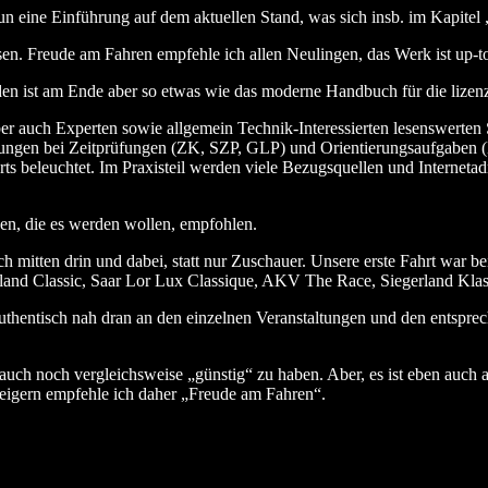
un eine Einführung auf dem aktuellen Stand, was sich insb. im Kapitel 
sen. Freude am Fahren empfehle ich allen Neulingen, das Werk ist up-to
den ist am Ende aber so etwas wie das moderne Handbuch für die lizenz
ber auch Experten sowie allgemein Technik-Interessierten lesenswerten 
tellungen bei Zeitprüfungen (ZK, SZP, GLP) und Orientierungsaufgaben 
ts beleuchtet. Im Praxisteil werden viele Bezugsquellen und Interneta
en, die es werden wollen, empfohlen.
 mitten drin und dabei, statt nur Zuschauer. Unsere erste Fahrt war b
and Classic, Saar Lor Lux Classique, AKV The Race, Siegerland Klassi
Authentisch nah dran an den einzelnen Veranstaltungen und den entspr
 auch noch vergleichsweise „günstig“ zu haben.
Aber, es ist eben auch
eigern empfehle ich daher „Freude am Fahren“.