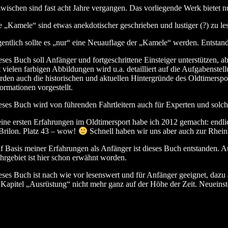
zwischen sind fast acht Jahre vergangen. Das vorliegende Werk bietet n
e „Kamele“ sind etwas anekdotischer geschrieben und lustiger (?) zu le
gentlich sollte es „nur“ eine Neuauflage der „Kamele“ werden. Entstan
eses Buch soll Anfänger und fortgeschrittene Einsteiger unterstützen, a
t vielen farbigen Abbildungen wird u.a. detailliert auf die Aufgabens
rden auch die historischen und aktuellen Hintergründe des Oldtimerspor
formationen vorgestellt.
eses Buch wird von führenden Fahrtleitern auch für Experten und solch
ine ersten Erfahrungen im Oldtimersport habe ich 2012 gemacht: endlich
 Brilon. Platz 43 – wow!
Schnell haben wir uns aber auch zur Rheinl
f Basis meiner Erfahrungen als Anfänger ist dieses Buch entstanden. 
hrgebiet ist hier schon erwähnt worden.
eses Buch ist nach wie vor lesenswert und für Anfänger geeignet, dazu
 Kapitel „Ausrüstung“ nicht mehr ganz auf der Höhe der Zeit.
Neueinst
Meta