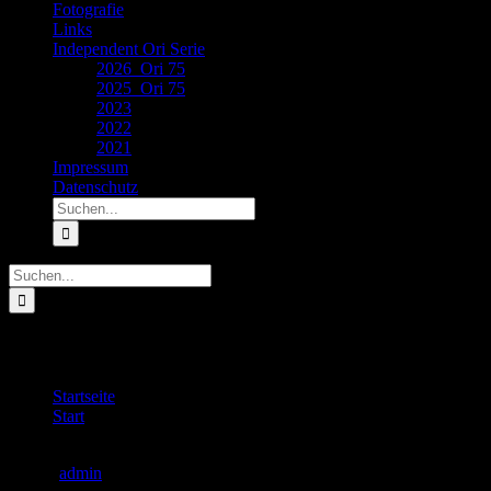
Fotografie
Links
Independent Ori Serie
2026_Ori 75
2025_Ori 75
2023
2022
2021
Impressum
Datenschutz
Suche
nach:
Suche
nach:
Bücher
Startseite
Start
Bücher
Bücher
admin
2024-04-11T08:55:35+02:00