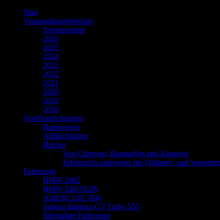
Zum
Start
Inhalt
Veranstaltungsberichte
springen
Serientermine
2026
2025
2024
2023
2022
2021
2020
2019
2018
Veröffentlichungen
Bankwesen
Altblechkultur
Bücher
Von Chinesen, Baumaffen und Kamelen
Erfolgreich unterwegs bei Oldtimer- und Youngtim
Fahrzeuge
BMW 2002
BMW 528i (E28)
Audi 80 2.6E (B4)
Subaru Impreza GT Turbo 555
Ehemalige Fahrzeuge