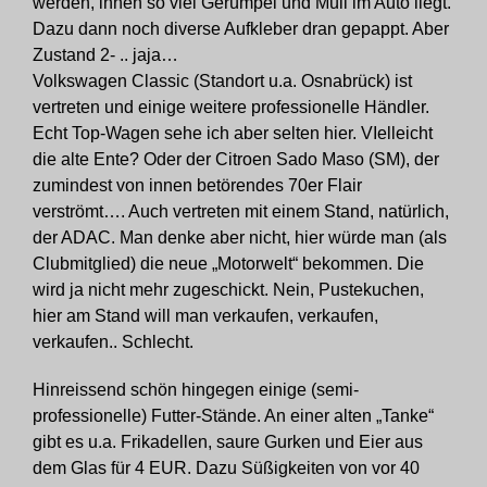
werden, innen so viel Gerümpel und Müll im Auto liegt.
Dazu dann noch diverse Aufkleber dran gepappt. Aber
Zustand 2- .. jaja…
Volkswagen Classic (Standort u.a. Osnabrück) ist
vertreten und einige weitere professionelle Händler.
Echt Top-Wagen sehe ich aber selten hier. VIelleicht
die alte Ente? Oder der Citroen Sado Maso (SM), der
zumindest von innen betörendes 70er Flair
verströmt…. Auch vertreten mit einem Stand, natürlich,
der ADAC. Man denke aber nicht, hier würde man (als
Clubmitglied) die neue „Motorwelt“ bekommen. Die
wird ja nicht mehr zugeschickt. Nein, Pustekuchen,
hier am Stand will man verkaufen, verkaufen,
verkaufen.. Schlecht.
Hinreissend schön hingegen einige (semi-
professionelle) Futter-Stände. An einer alten „Tanke“
gibt es u.a. Frikadellen, saure Gurken und Eier aus
dem Glas für 4 EUR. Dazu Süßigkeiten von vor 40