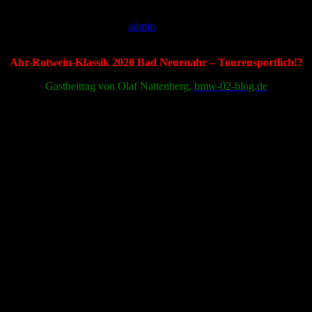
2020_Ahr-Rotwein-Klassik
2020_Ahr-Rotwein-Klassik
admin
2021-01-04T11:37:59+01:00
Ahr-Rotwein-Klassik 2020 Bad Neuenahr – Tourensportlich!?
Gastbeitrag von Olaf Nattenberg,
bmw-02-blog.de
Schon immer wollten wir nach Bad Neuenahr und die Ahr-Rotwein-
Klassik fahren. Eine ansprechende Internetpräsenz und der Start im
Kurpark versprachen eine gut organisierte Rallye und ein nettes
Ambiente. Die noch am nächsten Tag stattfindende Veranstaltung
„Oldtimer im Park“, ein überregionales Oldtimertreffen, sollte zu eine
interessanten Wochenende beitragen.
In Zeiten von Corona finden Oldtimerrallyes nur sehr eingeschränkt
statt, somit waren wir froh, dass die Veranstaltung durchgeführt wurde,
auch wenn sie von Juni in den September verschoben werden musste.
In der Zwischenzeit wurde leider das Treffen „Oldtimer im Park“
abgesagt. Dennoch meldeten wir uns an und buchten in fussläufiger
Entfernung des Kurparks ein nettes Hotel.
Die touristische Ausfahrt wurde mit vielfältiger Bildersuche
angekündigt. Da wir auf Bildersuchfahrten nicht viel Lust haben,
nannten wir tourensportlich: Kartenskizzen, Baumaffen, Chinesen-