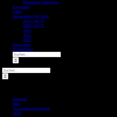
Ehemalige Fahrzeuge
Fotografie
Links
Independent Ori Serie
2026_Ori 75
2025_Ori 75
2023
2022
2021
Impressum
Datenschutz
Suche
nach:
Suche
nach:
2020_Ahr-Rotwein-Klassik
Startseite
Start
Veranstaltungsberichte
2020