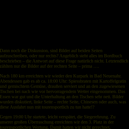
abgegeben hatten, mussten wir nun weitere Bilder suchen und zudem
Ortseingangsschilder aufschreiben. Der 1. und 3. Buchstabe wurde
aufgenommen und dann über eine Rechenmatrix der richtige
Zahlenwert in die Bordkarte eingetragen. Und: Bundesstraßen waren
neutralisiert. Galt das auch für die Bilder oder nur die Ortsschilder?
Dann noch die Diskussion, sind Bilder auf beiden Seiten
aufzuschreiben, oder nur rechts? Angeblich steht alles im Bordbuch
beschrieben – die Antwort auf diese Frage natürlich nicht. Letztendlich
zählten nur die Bilder auf der rechten Seite – prima ….
Nach 180 km erreichten wir wieder den Kurpark in Bad Neuenahr.
Abendessen gab es ab ca. 18:00 Uhr: Spiessbraten mit Kartoffelgratin
und gemischtem Gemüse, draußen serviert und an den zugewiesenen
Tischen bei nach wie vor hervorragendem Wetter eingenommen. Das
Essen war gut und die Unterhaltung an den Tischen sehr nett. Bilder
wurden diskutiert, linke Seite – rechte Seite, Chinesen oder auch, was
diese Ausfahrt nun mit tourensportlich zu tun hatte!?
Gegen 19:00 Uhr startete, leicht verspätet, die Siegerehrung. Zu
unserer großen Überraschung erreichten wir den 3. Platz in der
tourensportlichen Wertung. Damit hatten wir nicht gerechnet,