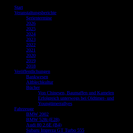
Zum
Start
Inhalt
Veranstaltungsberichte
springen
Serientermine
2026
2025
2024
2023
2022
2021
2020
2019
2018
Veröffentlichungen
Bankwesen
Altblechkultur
Bücher
Von Chinesen, Baumaffen und Kamelen
Erfolgreich unterwegs bei Oldtimer- und
Youngtimerrallyes
Fahrzeuge
BMW 2002
BMW 528i (E28)
Audi 80 2.6E (B4)
Subaru Impreza GT Turbo 555