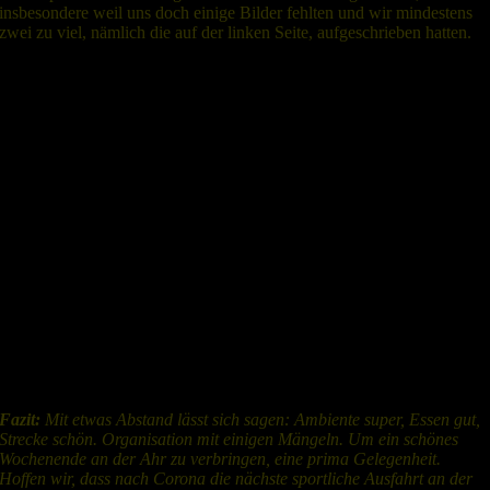
insbesondere weil uns doch einige Bilder fehlten und wir mindestens
zwei zu viel, nämlich die auf der linken Seite, aufgeschrieben hatten.
Abschließend betrachtet kann von einer sportlichen oder
tourensportlichen Ausfahrt keine Rede sein. Eine GLP, eine einfache
Chinesenaufgabe. Keine Striche, Punkte, Pfeile usw., nur noch mehr
Bilder … In jeder zweiten touristischen Ausfahrt fahren wir mehr
GLP’s und komplexere Ori-Aufgaben als hier! Was war an dieser
Ausfahrt „sportlich“? Der Veranstalter teilte mit, dass sich Corona stark
auf die Verfügbarkeit von Mitarbeitern ausgewirkt hätte und somit
nicht mehr möglich war. Die in der Ausschreibung avisierten Stummen
Wächter wurden aus Zeitmangel nicht aufgehängt – also auch keine
Baumaffen. Stempelkontrollen wurden im Übrigen durch
fotografierende Mitarbeiter an der Strecke ersetzt. Entgegen der
Ansage des Veranstalters befanden sich dort keine Schilder, so dass
man eigentlich nicht wusste, ob es sich um eine DK handelt oder einen
Oldtimerenthusiasten, der mit seinem Handy ein Bild schießt.
Fazit:
Mit etwas Abstand lässt sich sagen: Ambiente super, Essen gut,
Strecke schön. Organisation mit einigen Mängeln. Um ein schönes
Wochenende an der Ahr zu verbringen, eine prima Gelegenheit.
Hoffen wir, dass nach Corona die nächste sportliche Ausfahrt an der