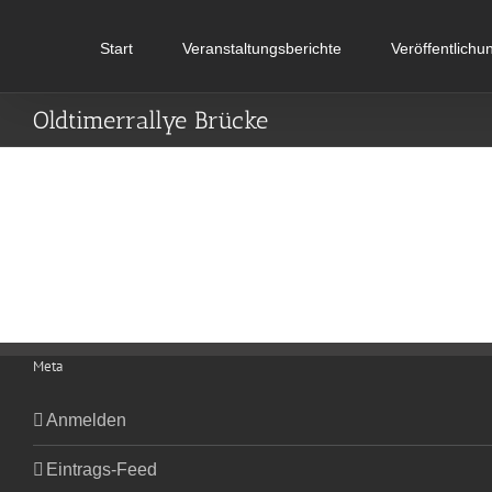
Zum
Inhalt
Start
Veranstaltungsberichte
Veröffentlichu
springen
Oldtimerrallye Brücke
Meta
Anmelden
Eintrags-Feed